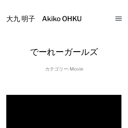
大九 明子 Akiko OHKU
Toggl
menu
でーれーガールズ
カテゴリー:
Movie